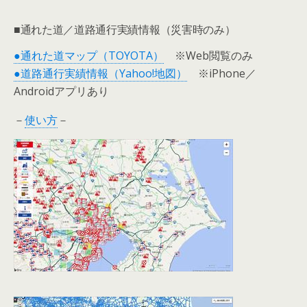
■通れた道／道路通行実績情報（災害時のみ）
●通れた道マップ（TOYOTA）
※Web閲覧のみ
●道路通行実績情報（Yahoo!地図）
※iPhone／
Androidアプリあり
－
使い方
－