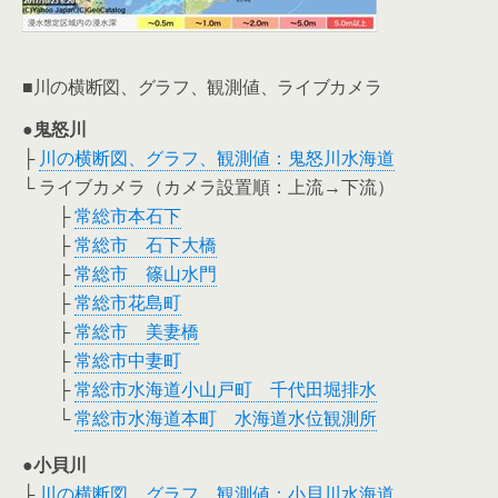
■川の横断図、グラフ、観測値、ライブカメラ
●鬼怒川
├
川の横断図、グラフ、観測値：鬼怒川水海道
└ ライブカメラ（カメラ設置順：上流→下流）
├
常総市本石下
├
常総市 石下大橋
├
常総市 篠山水門
├
常総市花島町
├
常総市 美妻橋
├
常総市中妻町
├
常総市水海道小山戸町 千代田堀排水
└
常総市水海道本町 水海道水位観測所
●小貝川
├
川の横断図、グラフ、観測値：小貝川水海道