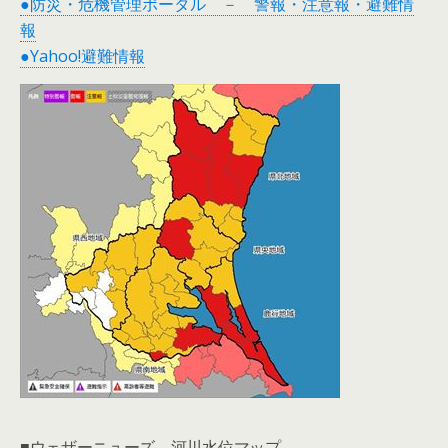
●防災・危機管理ポータル － 警報・注意報・避難情
報
●Yahoo!避難情報
■ウェザーニューズ 河川水位マップ