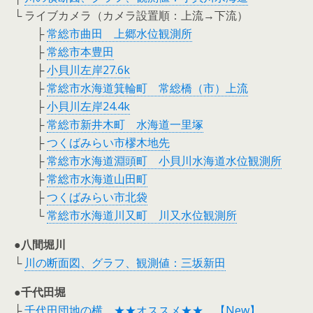
└ ライブカメラ（カメラ設置順：上流→下流）
├
常総市曲田 上郷水位観測所
├
常総市本豊田
├
小貝川左岸27.6k
├
常総市水海道箕輪町 常総橋（市）上流
├
小貝川左岸24.4k
├
常総市新井木町 水海道一里塚
├
つくばみらい市樛木地先
├
常総市水海道淵頭町 小貝川水海道水位観測所
├
常総市水海道山田町
├
つくばみらい市北袋
└
常総市水海道川又町 川又水位観測所
●八間堀川
└
川の断面図、グラフ、観測値：三坂新田
●千代田堀
├
千代田団地の横 ★★オススメ★★ 【New】