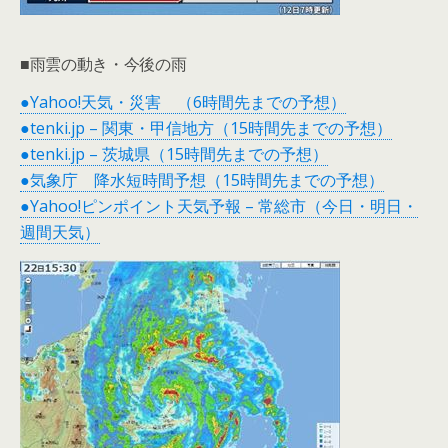
■雨雲の動き・今後の雨
●Yahoo!天気・災害 （6時間先までの予想）
●tenki.jp – 関東・甲信地方（15時間先までの予想）
●tenki.jp – 茨城県（15時間先までの予想）
●気象庁 降水短時間予想（15時間先までの予想）
●Yahoo!ピンポイント天気予報 – 常総市（今日・明日・
週間天気）