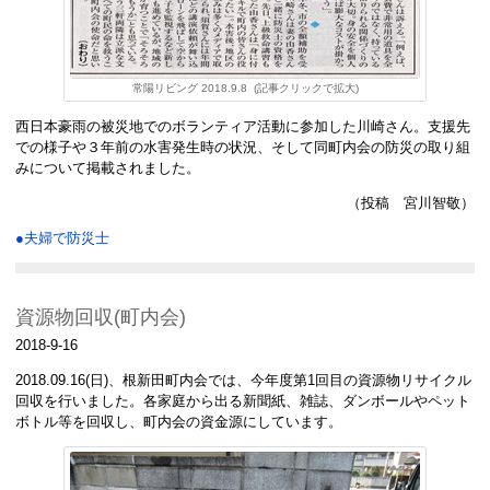
常陽リビング 2018.9.8 (記事クリックで拡大)
西日本豪雨の被災地でのボランティア活動に参加した川崎さん。支援先
での様子や３年前の水害発生時の状況、そして同町内会の防災の取り組
みについて掲載されました。
（投稿 宮川智敬）
●夫婦で防災士
資源物回収(町内会)
2018-9-16
2018.09.16(日)、根新田町内会では、今年度第1回目の資源物リサイクル
回収を行いました。各家庭から出る新聞紙、雑誌、ダンボールやペット
ボトル等を回収し、町内会の資金源にしています。