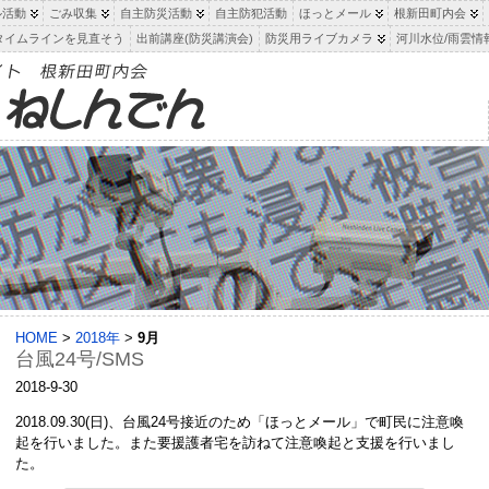
ル活動
ごみ収集
自主防災活動
自主防犯活動
ほっとメール
根新田町内会
タイムラインを見直そう
出前講座(防災講演会)
防災用ライブカメラ
河川水位/雨雲情
HOME
>
2018年
>
9月
台風24号/SMS
2018-9-30
2018.09.30(日)、台風24号接近のため「ほっとメール」で町民に注意喚
起を行いました。また要援護者宅を訪ねて注意喚起と支援を行いまし
た。