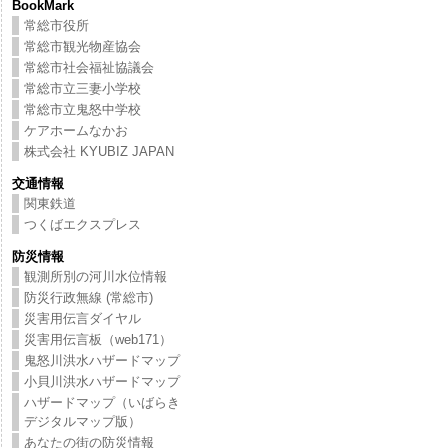
BookMark
常総市役所
常総市観光物産協会
常総市社会福祉協議会
常総市立三妻小学校
常総市立鬼怒中学校
ケアホームなかお
株式会社 KYUBIZ JAPAN
交通情報
関東鉄道
つくばエクスプレス
防災情報
観測所別の河川水位情報
防災行政無線 (常総市)
災害用伝言ダイヤル
災害用伝言板（web171）
鬼怒川洪水ハザードマップ
小貝川洪水ハザードマップ
ハザードマップ（いばらき
デジタルマップ版）
あなたの街の防災情報