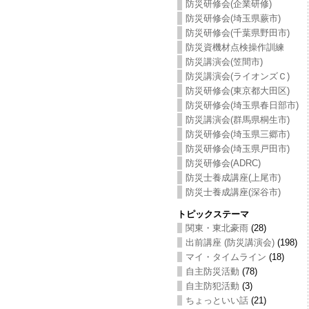
防災研修会(企業研修)
防災研修会(埼玉県蕨市)
防災研修会(千葉県野田市)
防災資機材点検操作訓練
防災講演会(笠間市)
防災講演会(ライオンズＣ)
防災研修会(東京都大田区)
防災研修会(埼玉県春日部市)
防災講演会(群馬県桐生市)
防災研修会(埼玉県三郷市)
防災研修会(埼玉県戸田市)
防災研修会(ADRC)
防災士養成講座(上尾市)
防災士養成講座(深谷市)
トピックステーマ
関東・東北豪雨
(28)
出前講座 (防災講演会)
(198)
マイ・タイムライン
(18)
自主防災活動
(78)
自主防犯活動
(3)
ちょっといい話
(21)