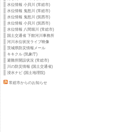
水位情報 小貝川 (常総市)
水位情報 鬼怒川 (常総市)
水位情報 鬼怒川 (筑西市)
水位情報 小貝川 (筑西市)
水位情報 八間堀川 (常総市)
国土交通省 下館河川事務所
河川水位状況ライブ映像
茨城県防災情報メール
キキクル (気象庁)
避難所開設状況 (常総市)
川の防災情報 (国土交通省)
浸水ナビ (国土地理院)
常総市からのお知らせ