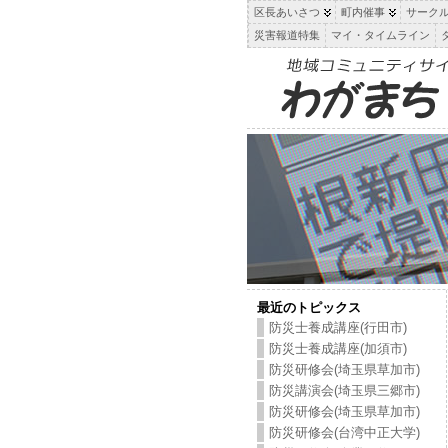
区長あいさつ
町内催事
サーク
災害報道特集
マイ・タイムライン
最近のトピックス
防災士養成講座(行田市)
防災士養成講座(加須市)
防災研修会(埼玉県草加市)
防災講演会(埼玉県三郷市)
防災研修会(埼玉県草加市)
防災研修会(台湾中正大学)