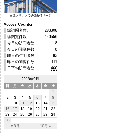
画像クリックで映像配信ページ
Access Counter
総訪問者数:
283308
総閲覧件数:
443556
今日の訪問者数:
8
今日の閲覧件数:
8
昨日の訪問者数:
93
昨日の閲覧件数:
111
日平均訪問者数:
466
2018年9月
日
月
火
水
木
金
土
1
2
3
4
5
6
7
8
9
10
11
12
13
14
15
16
17
18
19
20
21
22
23
24
25
26
27
28
29
30
« 8月
10月 »