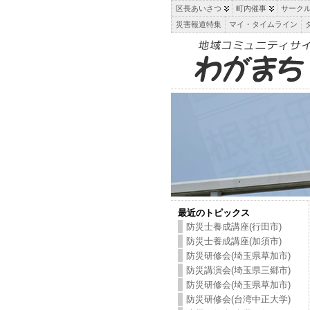
区長あいさつ
町内催事
サーク
災害報道特集
マイ・タイムライン
最近のトピックス
防災士養成講座(行田市)
防災士養成講座(加須市)
防災研修会(埼玉県草加市)
防災講演会(埼玉県三郷市)
防災研修会(埼玉県草加市)
防災研修会(台湾中正大学)