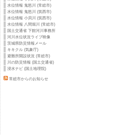
水位情報 鬼怒川 (常総市)
水位情報 鬼怒川 (筑西市)
水位情報 小貝川 (筑西市)
水位情報 八間堀川 (常総市)
国土交通省 下館河川事務所
河川水位状況ライブ映像
茨城県防災情報メール
キキクル (気象庁)
避難所開設状況 (常総市)
川の防災情報 (国土交通省)
浸水ナビ (国土地理院)
常総市からのお知らせ