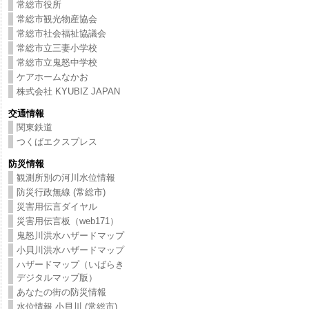
常総市役所
常総市観光物産協会
常総市社会福祉協議会
常総市立三妻小学校
常総市立鬼怒中学校
ケアホームなかお
株式会社 KYUBIZ JAPAN
交通情報
関東鉄道
つくばエクスプレス
防災情報
観測所別の河川水位情報
防災行政無線 (常総市)
災害用伝言ダイヤル
災害用伝言板（web171）
鬼怒川洪水ハザードマップ
小貝川洪水ハザードマップ
ハザードマップ（いばらき
デジタルマップ版）
あなたの街の防災情報
水位情報 小貝川 (常総市)