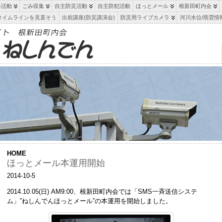
ル活動
ごみ収集
自主防災活動
自主防犯活動
ほっとメール
根新田町内会
タイムラインを見直そう
出前講座(防災講演会)
防災用ライブカメラ
河川水位/雨雲情
HOME
ほっとメール本運用開始
2014-10-5
2014.10.05(日) AM9:00、根新田町内会では「SMS一斉送信システ
ム」”ねしんでんほっとメール”の本運用を開始しました。