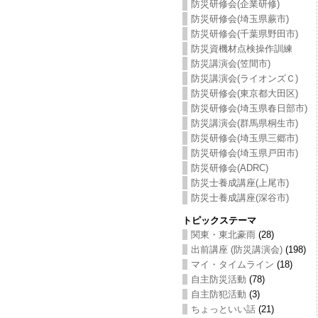
防災研修会(企業研修)
防災研修会(埼玉県蕨市)
防災研修会(千葉県野田市)
防災資機材点検操作訓練
防災講演会(笠間市)
防災講演会(ライオンズＣ)
防災研修会(東京都大田区)
防災研修会(埼玉県春日部市)
防災講演会(群馬県桐生市)
防災研修会(埼玉県三郷市)
防災研修会(埼玉県戸田市)
防災研修会(ADRC)
防災士養成講座(上尾市)
防災士養成講座(深谷市)
トピックステーマ
関東・東北豪雨
(28)
出前講座 (防災講演会)
(198)
マイ・タイムライン
(18)
自主防災活動
(78)
自主防犯活動
(3)
ちょっといい話
(21)