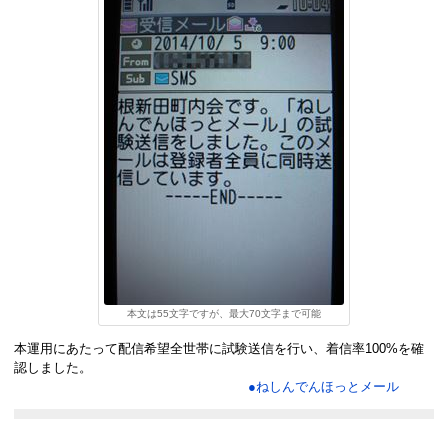
本文は55文字ですが、最大70文字まで可能
本運用にあたって配信希望全世帯に試験送信を行い、着信率100%を確
認しました。
●ねしんでんほっとメール