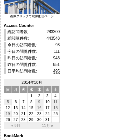
画像クリックで映像配信ページ
Access Counter
総訪問者数:
283300
総閲覧件数:
443548
今日の訪問者数:
93
今日の閲覧件数:
111
昨日の訪問者数:
948
昨日の閲覧件数:
951
日平均訪問者数:
495
2014年10月
日
月
火
水
木
金
土
1
2
3
4
5
6
7
8
9
10
11
12
13
14
15
16
17
18
19
20
21
22
23
24
25
26
27
28
29
30
31
« 9月
11月 »
BookMark