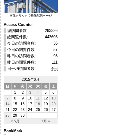
画像クリックで映像配信ページ
Access Counter
総訪問者数:
283336
総閲覧件数:
443605
今日の訪問者数:
36
今日の閲覧件数:
57
昨日の訪問者数:
93
昨日の閲覧件数:
111
日平均訪問者数:
466
2015年6月
日
月
火
水
木
金
土
1
2
3
4
5
6
7
8
9
10
11
12
13
14
15
16
17
18
19
20
21
22
23
24
25
26
27
28
29
30
« 5月
7月 »
BookMark