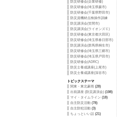
防災研修会(企業研修)
防災研修会(埼玉県蕨市)
防災研修会(千葉県野田市)
防災資機材点検操作訓練
防災講演会(笠間市)
防災講演会(ライオンズＣ)
防災研修会(東京都大田区)
防災研修会(埼玉県春日部市)
防災講演会(群馬県桐生市)
防災研修会(埼玉県三郷市)
防災研修会(埼玉県戸田市)
防災研修会(ADRC)
防災士養成講座(上尾市)
防災士養成講座(深谷市)
トピックステーマ
関東・東北豪雨
(28)
出前講座 (防災講演会)
(198)
マイ・タイムライン
(18)
自主防災活動
(78)
自主防犯活動
(3)
ちょっといい話
(21)