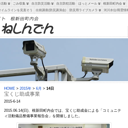
ル活動
ごみ収集
自主防災活動
自主防犯活動
ほっとメール
根新田町内会
タイムラインを見直そう
出前講座(防災講演会)
防災用ライブカメラ
河川水位/雨雲情
HOME
>
2015年
>
6月
>
14日
宝くじ助成事業
2015-6-14
2015.06.14(日)、根新田町内会では、宝くじ助成金による「コミュニテ
ィ活動備品整備事業報告会」を開催しました。