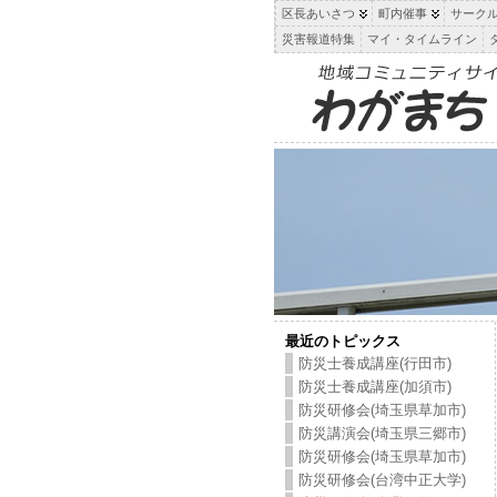
区長あいさつ
町内催事
サーク
災害報道特集
マイ・タイムライン
最近のトピックス
防災士養成講座(行田市)
防災士養成講座(加須市)
防災研修会(埼玉県草加市)
防災講演会(埼玉県三郷市)
防災研修会(埼玉県草加市)
防災研修会(台湾中正大学)