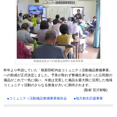
助成金決定までの経過を説明する鈴木区長
昨年より申請していた「根新田町内会コミュニティ活動備品整備事業」
への助成が正式決定しました。予算が取れず整備出来なかった公民館の
備品がこれで一気に揃い、今後は充実した備品を最大限に活用した地域
コミュニティ活動のさらなる推進が大いに期待されます。
(取材 宮川智敬)
●コミュニティ活動備品整備事業報告会
●地方創生応援事業