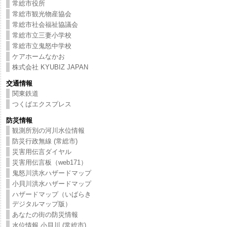
常総市役所
常総市観光物産協会
常総市社会福祉協議会
常総市立三妻小学校
常総市立鬼怒中学校
ケアホームなかお
株式会社 KYUBIZ JAPAN
交通情報
関東鉄道
つくばエクスプレス
防災情報
観測所別の河川水位情報
防災行政無線 (常総市)
災害用伝言ダイヤル
災害用伝言板（web171）
鬼怒川洪水ハザードマップ
小貝川洪水ハザードマップ
ハザードマップ（いばらき
デジタルマップ版）
あなたの街の防災情報
水位情報 小貝川 (常総市)