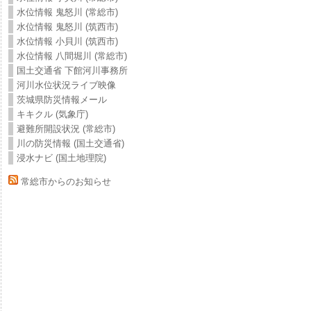
水位情報 鬼怒川 (常総市)
水位情報 鬼怒川 (筑西市)
水位情報 小貝川 (筑西市)
水位情報 八間堀川 (常総市)
国土交通省 下館河川事務所
河川水位状況ライブ映像
茨城県防災情報メール
キキクル (気象庁)
避難所開設状況 (常総市)
川の防災情報 (国土交通省)
浸水ナビ (国土地理院)
常総市からのお知らせ