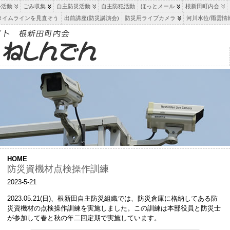
ル活動
ごみ収集
自主防災活動
自主防犯活動
ほっとメール
根新田町内会
タイムラインを見直そう
出前講座(防災講演会)
防災用ライブカメラ
河川水位/雨雲情
HOME
防災資機材点検操作訓練
2023-5-21
2023.05.21(日)、根新田自主防災組織では、防災倉庫に格納してある防
災資機材の点検操作訓練を実施しました。この訓練は本部役員と防災士
が参加して春と秋の年二回定期で実施しています。