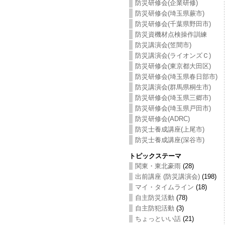
防災研修会(企業研修)
防災研修会(埼玉県蕨市)
防災研修会(千葉県野田市)
防災資機材点検操作訓練
防災講演会(笠間市)
防災講演会(ライオンズＣ)
防災研修会(東京都大田区)
防災研修会(埼玉県春日部市)
防災講演会(群馬県桐生市)
防災研修会(埼玉県三郷市)
防災研修会(埼玉県戸田市)
防災研修会(ADRC)
防災士養成講座(上尾市)
防災士養成講座(深谷市)
トピックステーマ
関東・東北豪雨
(28)
出前講座 (防災講演会)
(198)
マイ・タイムライン
(18)
自主防災活動
(78)
自主防犯活動
(3)
ちょっといい話
(21)