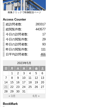
画像クリックで映像配信ページ
Access Counter
総訪問者数:
283317
総閲覧件数:
443577
今日の訪問者数:
17
今日の閲覧件数:
29
昨日の訪問者数:
93
昨日の閲覧件数:
111
日平均訪問者数:
466
2023年5月
日
月
火
水
木
金
土
1
2
3
4
5
6
7
8
9
10
11
12
13
14
15
16
17
18
19
20
21
22
23
24
25
26
27
28
29
30
31
« 3月
6月 »
BookMark