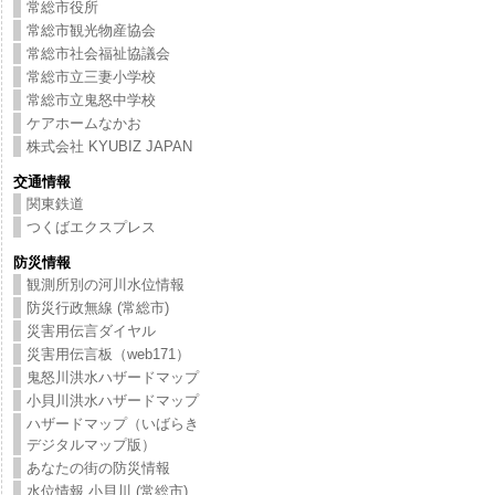
常総市役所
常総市観光物産協会
常総市社会福祉協議会
常総市立三妻小学校
常総市立鬼怒中学校
ケアホームなかお
株式会社 KYUBIZ JAPAN
交通情報
関東鉄道
つくばエクスプレス
防災情報
観測所別の河川水位情報
防災行政無線 (常総市)
災害用伝言ダイヤル
災害用伝言板（web171）
鬼怒川洪水ハザードマップ
小貝川洪水ハザードマップ
ハザードマップ（いばらき
デジタルマップ版）
あなたの街の防災情報
水位情報 小貝川 (常総市)