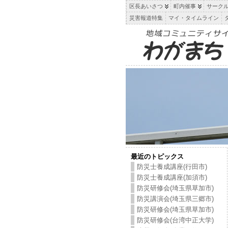
区長あいさつ
町内催事
サーク
災害報道特集
マイ・タイムライン
最近のトピックス
防災士養成講座(行田市)
防災士養成講座(加須市)
防災研修会(埼玉県草加市)
防災講演会(埼玉県三郷市)
防災研修会(埼玉県草加市)
防災研修会(台湾中正大学)