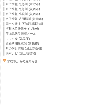
水位情報 鬼怒川 (常総市)
水位情報 鬼怒川 (筑西市)
水位情報 小貝川 (筑西市)
水位情報 八間堀川 (常総市)
国土交通省 下館河川事務所
河川水位状況ライブ映像
茨城県防災情報メール
キキクル (気象庁)
避難所開設状況 (常総市)
川の防災情報 (国土交通省)
浸水ナビ (国土地理院)
常総市からのお知らせ