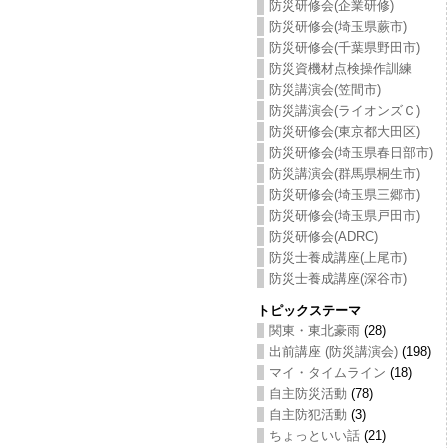
防災研修会(企業研修)
防災研修会(埼玉県蕨市)
防災研修会(千葉県野田市)
防災資機材点検操作訓練
防災講演会(笠間市)
防災講演会(ライオンズＣ)
防災研修会(東京都大田区)
防災研修会(埼玉県春日部市)
防災講演会(群馬県桐生市)
防災研修会(埼玉県三郷市)
防災研修会(埼玉県戸田市)
防災研修会(ADRC)
防災士養成講座(上尾市)
防災士養成講座(深谷市)
トピックステーマ
関東・東北豪雨
(28)
出前講座 (防災講演会)
(198)
マイ・タイムライン
(18)
自主防災活動
(78)
自主防犯活動
(3)
ちょっといい話
(21)