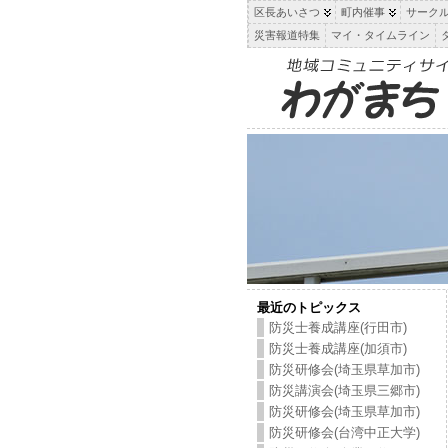
区長あいさつ
町内催事
サーク
災害報道特集
マイ・タイムライン
最近のトピックス
防災士養成講座(行田市)
防災士養成講座(加須市)
防災研修会(埼玉県草加市)
防災講演会(埼玉県三郷市)
防災研修会(埼玉県草加市)
防災研修会(台湾中正大学)