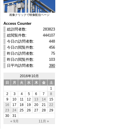
画像クリックで映像配信ページ
Access Counter
総訪問者数:
283823
総閲覧件数:
444107
今日の訪問者数:
448
今日の閲覧件数:
456
昨日の訪問者数:
75
昨日の閲覧件数:
103
日平均訪問者数:
390
2016年10月
日
月
火
水
木
金
土
1
2
3
4
5
6
7
8
9
10
11
12
13
14
15
16
17
18
19
20
21
22
23
24
25
26
27
28
29
30
31
« 9月
11月 »