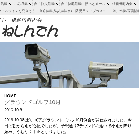
ル活動
ごみ収集
自主防災活動
自主防犯活動
ほっとメール
根新田町内会
タイムラインを見直そう
出前講座(防災講演会)
防災用ライブカメラ
河川水位/雨雲情
HOME
グラウンドゴルフ10月
2016-10-8
2016.10.08(土)、町民グラウンドゴルフ10月例会が開催されました。今
日は朝から雨が心配でしたが、予想通り2ラウンドの途中で小雨が降り
始め、やむなく中止となりました。