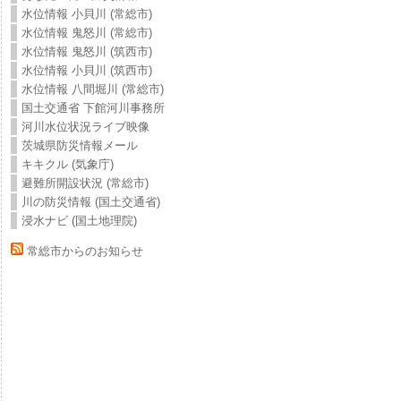
水位情報 小貝川 (常総市)
水位情報 鬼怒川 (常総市)
水位情報 鬼怒川 (筑西市)
水位情報 小貝川 (筑西市)
水位情報 八間堀川 (常総市)
国土交通省 下館河川事務所
河川水位状況ライブ映像
茨城県防災情報メール
キキクル (気象庁)
避難所開設状況 (常総市)
川の防災情報 (国土交通省)
浸水ナビ (国土地理院)
常総市からのお知らせ