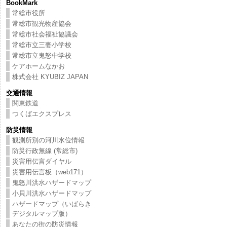
BookMark
常総市役所
常総市観光物産協会
常総市社会福祉協議会
常総市立三妻小学校
常総市立鬼怒中学校
ケアホームなかお
株式会社 KYUBIZ JAPAN
交通情報
関東鉄道
つくばエクスプレス
防災情報
観測所別の河川水位情報
防災行政無線 (常総市)
災害用伝言ダイヤル
災害用伝言板（web171）
鬼怒川洪水ハザードマップ
小貝川洪水ハザードマップ
ハザードマップ（いばらき
デジタルマップ版）
あなたの街の防災情報