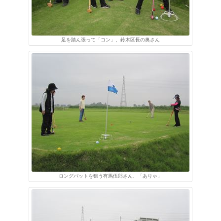
足を踏ん張って「コン」、鈴木区長の奥さん
ロングパットを狙う有馬伍郎さん、「ありゃ」