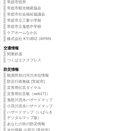
常総市役所
常総市観光物産協会
常総市社会福祉協議会
常総市立三妻小学校
常総市立鬼怒中学校
ケアホームなかお
株式会社 KYUBIZ JAPAN
交通情報
関東鉄道
つくばエクスプレス
防災情報
観測所別の河川水位情報
防災行政無線 (常総市)
災害用伝言ダイヤル
災害用伝言板（web171）
鬼怒川洪水ハザードマップ
小貝川洪水ハザードマップ
ハザードマップ（いばらき
デジタルマップ版）
あなたの街の防災情報
水位情報 小貝川 (常総市)