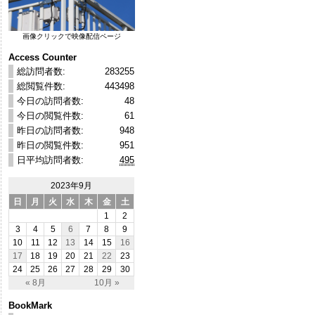
画像クリックで映像配信ページ
Access Counter
総訪問者数:
283255
総閲覧件数:
443498
今日の訪問者数:
48
今日の閲覧件数:
61
昨日の訪問者数:
948
昨日の閲覧件数:
951
日平均訪問者数:
495
2023年9月
日
月
火
水
木
金
土
1
2
3
4
5
6
7
8
9
10
11
12
13
14
15
16
17
18
19
20
21
22
23
24
25
26
27
28
29
30
« 8月
10月 »
BookMark