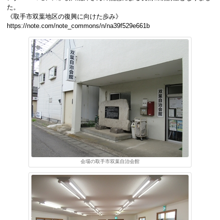
た。
《取手市双葉地区の復興に向けた歩み》
https://note.com/note_commons/n/na39f529e661b
会場の取手市双葉自治会館