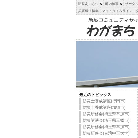
区長あいさつ
町内催事
サーク
災害報道特集
マイ・タイムライン
最近のトピックス
防災士養成講座(行田市)
防災士養成講座(加須市)
防災研修会(埼玉県草加市)
防災講演会(埼玉県三郷市)
防災研修会(埼玉県草加市)
防災研修会(台湾中正大学)