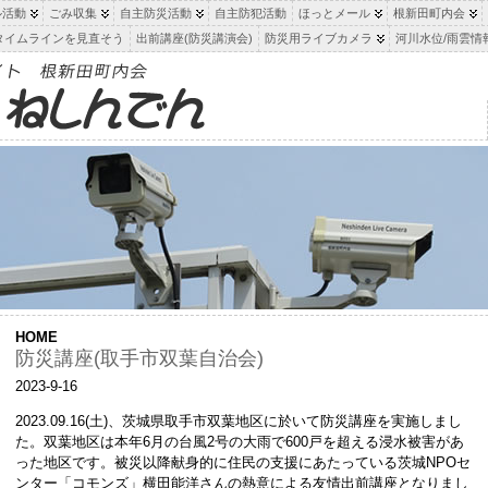
ル活動
ごみ収集
自主防災活動
自主防犯活動
ほっとメール
根新田町内会
タイムラインを見直そう
出前講座(防災講演会)
防災用ライブカメラ
河川水位/雨雲情
HOME
防災講座(取手市双葉自治会)
2023-9-16
2023.09.16(土)、茨城県取手市双葉地区に於いて防災講座を実施しまし
た。双葉地区は本年6月の台風2号の大雨で600戸を超える浸水被害があ
った地区です。被災以降献身的に住民の支援にあたっている茨城NPOセ
ンター「コモンズ」横田能洋さんの熱意による友情出前講座となりまし