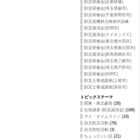
防災研修会(企業研修)
防災研修会(埼玉県蕨市)
防災研修会(千葉県野田市)
防災資機材点検操作訓練
防災講演会(笠間市)
防災講演会(ライオンズＣ)
防災研修会(東京都大田区)
防災研修会(埼玉県春日部市)
防災講演会(群馬県桐生市)
防災研修会(埼玉県三郷市)
防災研修会(埼玉県戸田市)
防災研修会(ADRC)
防災士養成講座(上尾市)
防災士養成講座(深谷市)
トピックステーマ
関東・東北豪雨
(28)
出前講座 (防災講演会)
(198)
マイ・タイムライン
(18)
自主防災活動
(78)
自主防犯活動
(3)
ちょっといい話
(21)