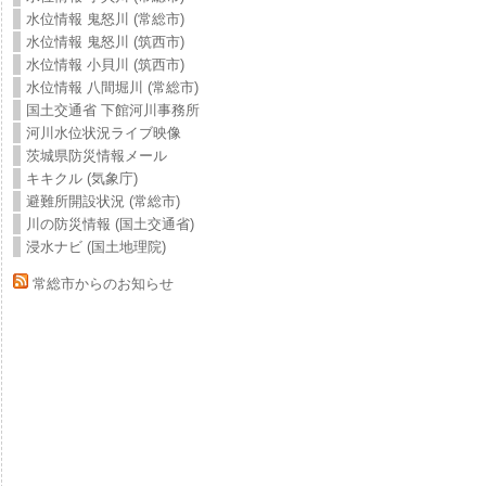
水位情報 鬼怒川 (常総市)
水位情報 鬼怒川 (筑西市)
水位情報 小貝川 (筑西市)
水位情報 八間堀川 (常総市)
国土交通省 下館河川事務所
河川水位状況ライブ映像
茨城県防災情報メール
キキクル (気象庁)
避難所開設状況 (常総市)
川の防災情報 (国土交通省)
浸水ナビ (国土地理院)
常総市からのお知らせ