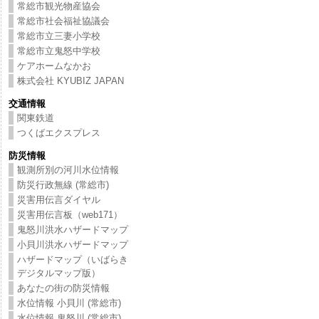
常総市観光物産協会
常総市社会福祉協議会
常総市立三妻小学校
常総市立鬼怒中学校
ケアホームなかお
株式会社 KYUBIZ JAPAN
交通情報
関東鉄道
つくばエクスプレス
防災情報
観測所別の河川水位情報
防災行政無線 (常総市)
災害用伝言ダイヤル
災害用伝言板（web171）
鬼怒川洪水ハザードマップ
小貝川洪水ハザードマップ
ハザードマップ（いばらき
デジタルマップ版）
あなたの街の防災情報
水位情報 小貝川 (常総市)
水位情報 鬼怒川 (常総市)